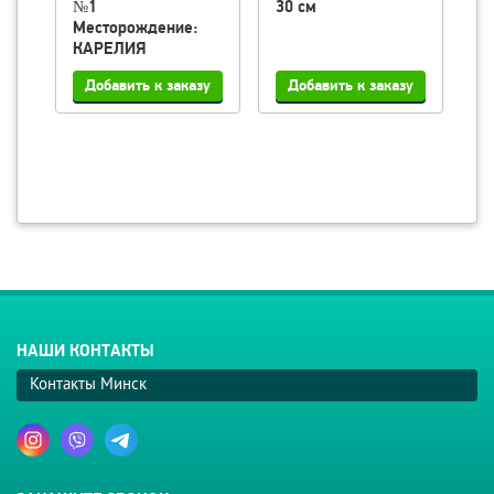
№1
30 см
п
Месторождение:
КАРЕЛИЯ
НАШИ КОНТАКТЫ
Контакты Минск