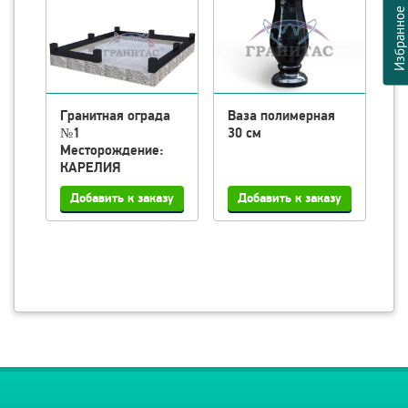
Избранно
Гранитная ограда
Ваза полимерная
Л
№1
30 см
п
Месторождение:
КАРЕЛИЯ