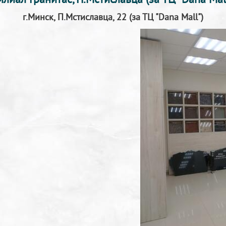
илиал Гранитас, П.Мстиславца (за ТЦ "Dana Mall
г.Минск, П.Мстиславца, 22 (за ТЦ "Dana Mall")