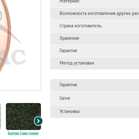
Материал
Возможность изготовления других ра
Страна изготовитель
Хранение
Гарантия
Метод установки
Гарантия
Цена
Установка
т
Балтик Грин гранит
Балтик Браун гранит
Куру Грей гранит
Балмора