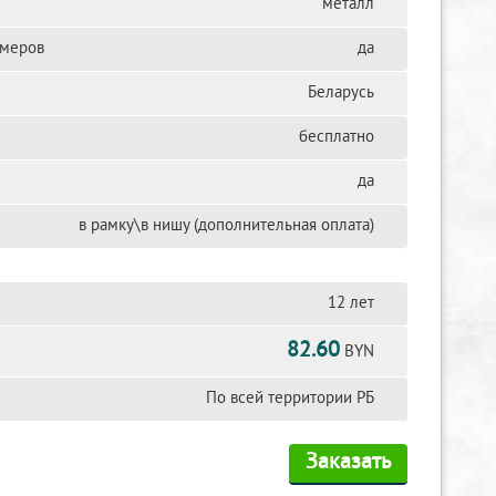
металл
змеров
да
Беларусь
бесплатно
да
в рамку\в нишу (дополнительная оплата)
12 лет
82.60
BYN
По всей территории РБ
Заказать
л Ред гранит
Аврора гранит
Гранатовый
Покостовский гран
амфиболит гранит