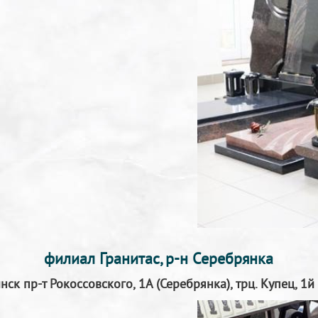
филиал Гранитас, р-н Серебрянка
инск пр-т Рокоссовского, 1А (Серебрянка), трц. Купец, 1й