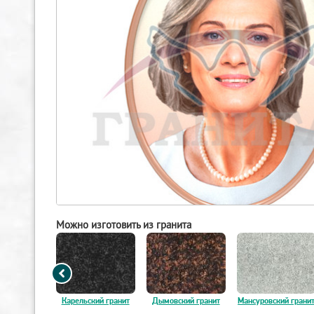
Можно изготовить из гранита
ский гранит
Карельский гранит
Дымовский гранит
Мансуровский грани