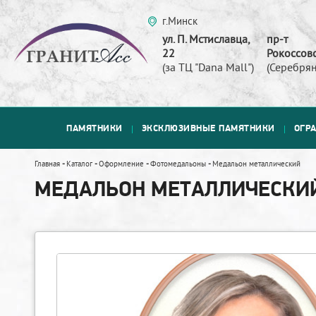
г.Минск
ул. П. Мстиславца,
пр-т
22
Рокоссовс
(за ТЦ "Dana Mall")
(Серебрян
ПАМЯТНИКИ
ЭКСКЛЮЗИВНЫЕ ПАМЯТНИКИ
ОГР
Главная
-
Каталог
-
Оформление
-
Фотомедальоны
-
Медальон металлический
МЕДАЛЬОН МЕТАЛЛИЧЕСКИ