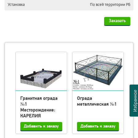
Установка
По всей территории РБ
Заказать
Избранно
№3
Гранитная ограда
Ограда
П
№1
металлическая №1
К
Месторождение:
А
КАРЕЛИЯ
г