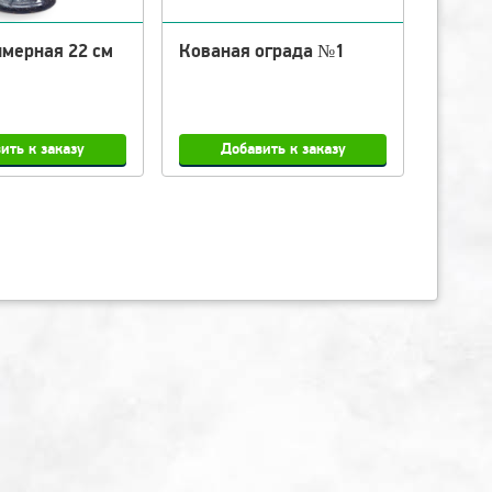
имерная 22 см
Кованая ограда №1
Кован