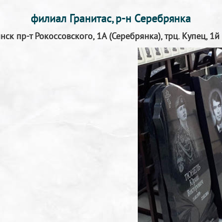
филиал Гранитас, р-н Серебрянка
инск пр-т Рокоссовского, 1А (Серебрянка), трц. Купец, 1й