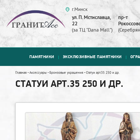
г.Минск
ул. П. Мстиславца,
пр-т
22
Рокоссовс
(за ТЦ "Dana Mall")
(Серебрян
ПАМЯТНИКИ
ЭКСКЛЮЗИВНЫЕ ПАМЯТНИКИ
ОГР
Главная
-
Аксессуары
-
Бронзовые украшения
-
Статуи арт.35 250 и др.
СТАТУИ АРТ.35 250 И ДР.