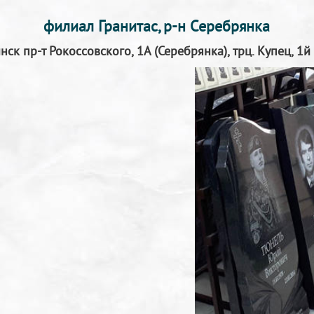
филиал Гранитас, р-н Серебрянка
инск пр-т Рокоссовского, 1А (Серебрянка), трц. Купец, 1й