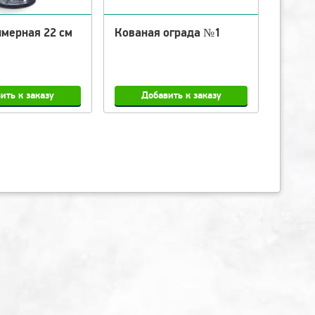
имерная 22 см
Кованая ограда №1
Кован